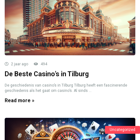
2 jaar ago
494
De Beste Casino’s in Tilburg
De geschiedenis van casino’s in Tilburg Tilburg heeft een fascinerende
geschiedenis als het gaat om casino’s. Al sinds ...
Read more »
Uncategorized