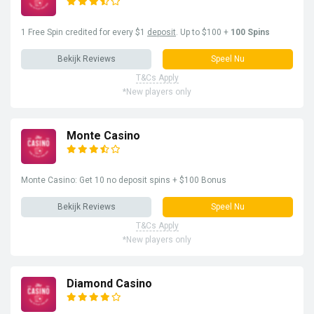
1 Free Spin credited for every $1
deposit
. Up to $100 +
100 Spins
Bekijk Reviews
Speel Nu
T&Cs Apply
*New players only
Monte Casino
Monte Casino: Get 10 no deposit spins + $100 Bonus
Bekijk Reviews
Speel Nu
T&Cs Apply
*New players only
Diamond Casino