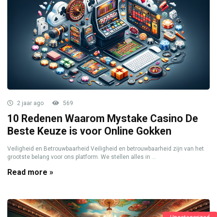
2 jaar ago
569
10 Redenen Waarom Mystake Casino De
Beste Keuze is voor Online Gokken
Veiligheid en Betrouwbaarheid Veiligheid en betrouwbaarheid zijn van het
grootste belang voor ons platform. We stellen alles in ...
Read more »