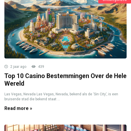
2 jaar ago
439
Top 10 Casino Bestemmingen Over de Hele
Wereld
Las Vegas, Nevada Las Vegas, Nevada, bekend als de ‘Sin City’, is een
bruisende stad die bekend staat ...
Read more »